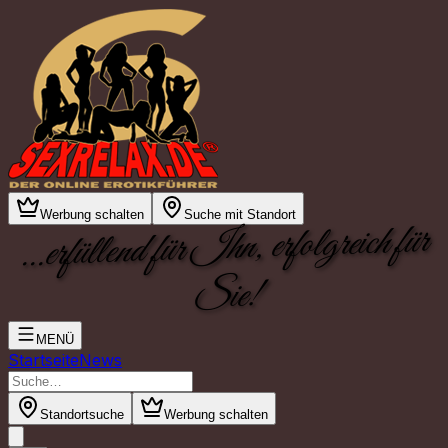
Werbung schalten
Suche mit Standort
...erfüllend für Ihn, erfolgreich für
Sie!
MENÜ
Startseite
News
Standortsuche
Werbung schalten