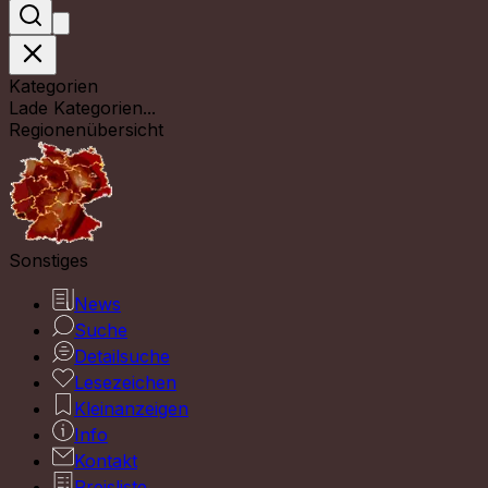
Kategorien
Lade Kategorien...
Regionenübersicht
Sonstiges
News
Suche
Detailsuche
Lesezeichen
Kleinanzeigen
Info
Kontakt
Preisliste