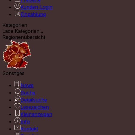
Kunden-Login
Einzahlung
Kategorien
Lade Kategorien...
Regionenübersicht
Sonstiges
News
Suche
Detailsuche
Lesezeichen
Kleinanzeigen
Info
Kontakt