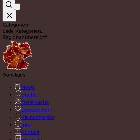
Kategorien
Lade Kategorien...
Regionenübersicht
Sonstiges
News
Suche
Detailsuche
Lesezeichen
Kleinanzeigen
Info
Kontakt
Preisliste