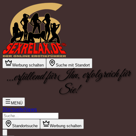
Werbung schalten
Suche mit Standort
...erfüllend für Ihn, erfolgreich für
Sie!
MENÜ
Startseite
News
Standortsuche
Werbung schalten