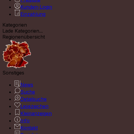
Kunden-Login
Einzahlung
Kategorien
Lade Kategorien...
Regionenübersicht
Sonstiges
News
Suche
Detailsuche
Lesezeichen
Kleinanzeigen
Info
Kontakt