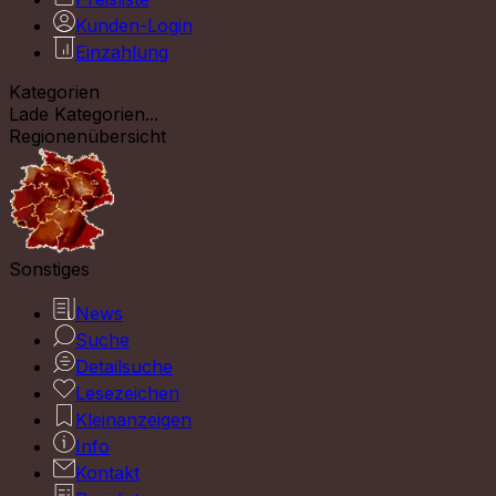
Kunden-Login
Einzahlung
Kategorien
Lade Kategorien...
Regionenübersicht
Sonstiges
News
Suche
Detailsuche
Lesezeichen
Kleinanzeigen
Info
Kontakt