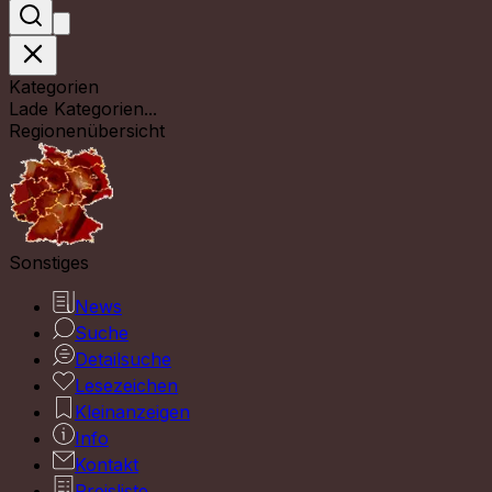
Kategorien
Lade Kategorien...
Regionenübersicht
Sonstiges
News
Suche
Detailsuche
Lesezeichen
Kleinanzeigen
Info
Kontakt
Preisliste