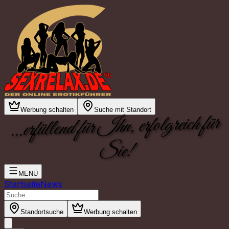
Werbung schalten
Suche mit Standort
...erfüllend für Ihn, erfolgreich für
Sie!
MENÜ
Startseite
News
Standortsuche
Werbung schalten