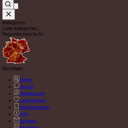
Kategorien
Lade Kategorien...
Regionenübersicht
Sonstiges
News
Suche
Detailsuche
Lesezeichen
Kleinanzeigen
Info
Kontakt
Preisliste