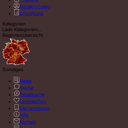
Kunden-Login
Einzahlung
Kategorien
Lade Kategorien...
Regionenübersicht
Sonstiges
News
Suche
Detailsuche
Lesezeichen
Kleinanzeigen
Info
Kontakt