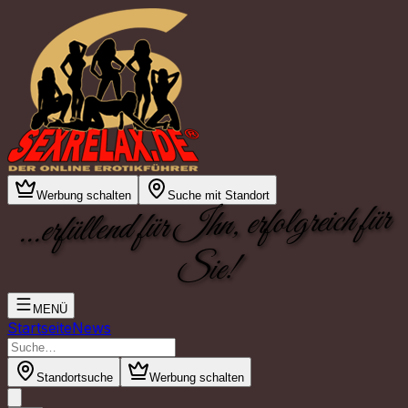
Werbung schalten
Suche mit Standort
...erfüllend für Ihn, erfolgreich für
Sie!
MENÜ
Startseite
News
Standortsuche
Werbung schalten