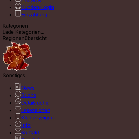
Kunden-Login
Einzahlung
Kategorien
Lade Kategorien...
Regionenübersicht
Sonstiges
News
Suche
Detailsuche
Lesezeichen
Kleinanzeigen
Info
Kontakt