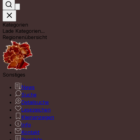
Kategorien
Lade Kategorien...
Regionenübersicht
Sonstiges
News
Suche
Detailsuche
Lesezeichen
Kleinanzeigen
Info
Kontakt
Preisliste