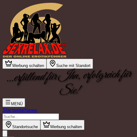
Werbung schalten
Suche mit Standort
...erfüllend für Ihn, erfolgreich für
Sie!
MENÜ
Startseite
News
Standortsuche
Werbung schalten