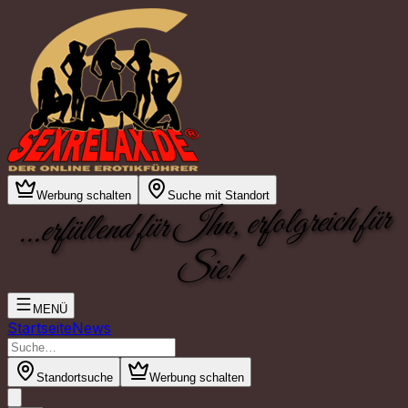
Werbung schalten
Suche mit Standort
...erfüllend für Ihn, erfolgreich für
Sie!
MENÜ
Startseite
News
Standortsuche
Werbung schalten