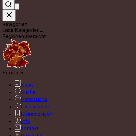
Kategorien
Lade Kategorien...
Regionenübersicht
Sonstiges
News
Suche
Detailsuche
Lesezeichen
Kleinanzeigen
Info
Kontakt
Preisliste