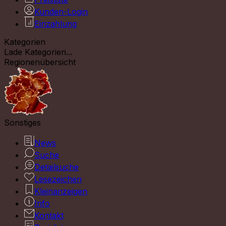
Kunden-Login
Einzahlung
Kategorien
Lade Kategorien...
Regionenübersicht
Sonstiges
News
Suche
Detailsuche
Lesezeichen
Kleinanzeigen
Info
Kontakt