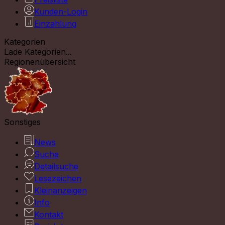
Kunden-Login
Einzahlung
Kategorien
Lade Kategorien...
Regionenübersicht
Sonstiges
News
Suche
Detailsuche
Lesezeichen
Kleinanzeigen
Info
Kontakt