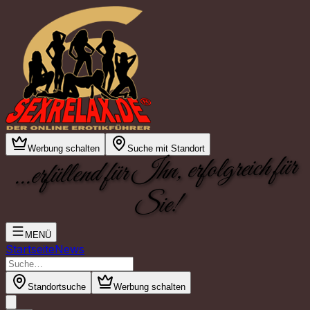
Werbung schalten
Suche mit Standort
...erfüllend für Ihn, erfolgreich für
Sie!
MENÜ
Startseite
News
Standortsuche
Werbung schalten