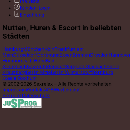
Preisliste
Kunden-Login
Einzahlung
Nutten, Huren & Escort in beliebten
Städten
Hamburg
München
Köln
Frankfurt am
Main
Düsseldorf
Dortmund
Essen
Bremen
Dresden
Hannove
Homburg v.d. Höhe
Bad
Kreuznach
Bayreuth
Bendorf
Bergisch Gladbach
Berlin
Kreuzberg
Berlin Mitte
Berlin Wilmersdorf
Bernburg
(Saale)
Bochum
© 2002-2026 Sexrelax – Alle Rechte vorbehalten
Impressum
Kontakt
AGB
Werben auf
Sexrelax
Datenschutz