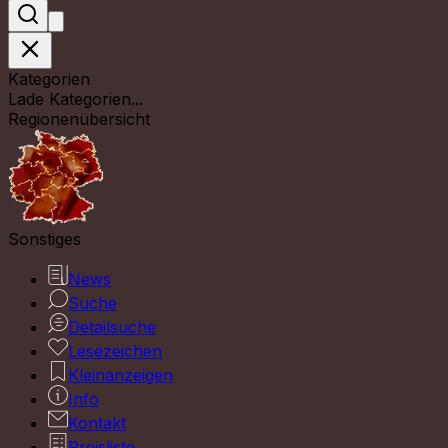
Kategorien
Lade Kategorien...
Regionenübersicht
Sonstiges
News
Suche
Detailsuche
Lesezeichen
Kleinanzeigen
Info
Kontakt
Preisliste