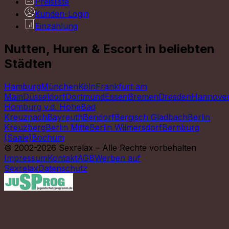
Preisliste
Kunden-Login
Einzahlung
Nutten, Huren & Escort in beliebten
Städten
Hamburg
München
Köln
Frankfurt am
Main
Düsseldorf
Dortmund
Essen
Bremen
Dresden
Hannove
Homburg v.d. Höhe
Bad
Kreuznach
Bayreuth
Bendorf
Bergisch Gladbach
Berlin
Kreuzberg
Berlin Mitte
Berlin Wilmersdorf
Bernburg
(Saale)
Bochum
© 2002-2026 Sexrelax – Alle Rechte vorbehalten
Impressum
Kontakt
AGB
Werben auf
Sexrelax
Datenschutz