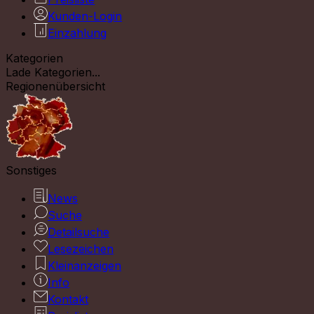
Kunden-Login
Einzahlung
Kategorien
Lade Kategorien...
Regionenübersicht
Sonstiges
News
Suche
Detailsuche
Lesezeichen
Kleinanzeigen
Info
Kontakt