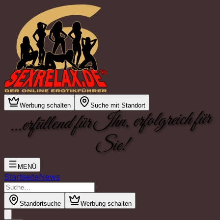
Werbung schalten
Suche mit Standort
...erfüllend für Ihn, erfolgreich für
Sie!
MENÜ
Startseite
News
Standortsuche
Werbung schalten