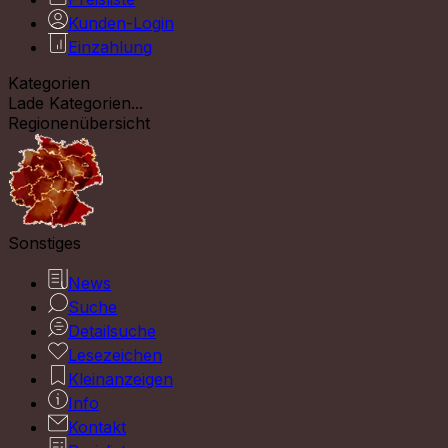
Kunden-Login
Einzahlung
Kategorien
Lade Kategorien...
Regionenübersicht
Sonstiges
News
Suche
Detailsuche
Lesezeichen
Kleinanzeigen
Info
Kontakt