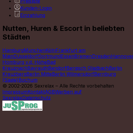
Preisliste
Kunden-Login
Einzahlung
Nutten, Huren & Escort in beliebten
Städten
Hamburg
München
Köln
Frankfurt am
Main
Düsseldorf
Dortmund
Essen
Bremen
Dresden
Hannove
Homburg v.d. Höhe
Bad
Kreuznach
Bayreuth
Bendorf
Bergisch Gladbach
Berlin
Kreuzberg
Berlin Mitte
Berlin Wilmersdorf
Bernburg
(Saale)
Bochum
© 2002-2026 Sexrelax – Alle Rechte vorbehalten
Impressum
Kontakt
AGB
Werben auf
Sexrelax
Datenschutz