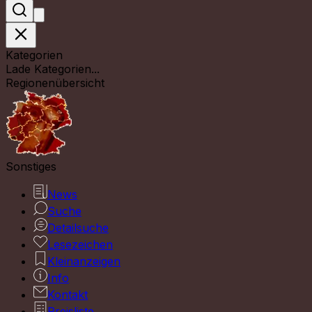
Kategorien
Lade Kategorien...
Regionenübersicht
Sonstiges
News
Suche
Detailsuche
Lesezeichen
Kleinanzeigen
Info
Kontakt
Preisliste