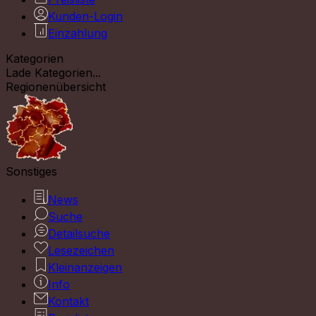
Kunden-Login
Einzahlung
Kategorien
Lade Kategorien...
Regionenübersicht
Sonstiges
News
Suche
Detailsuche
Lesezeichen
Kleinanzeigen
Info
Kontakt