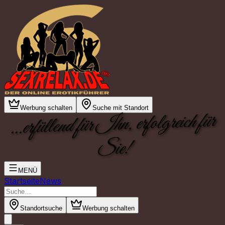
Werbung schalten
Suche mit Standort
...erfüllend für Ihn, erfolgreich für
Sie!
MENÜ
Startseite
News
Standortsuche
Werbung schalten