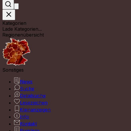
Kategorien
Lade Kategorien...
Regionenübersicht
Sonstiges
News
Suche
Detailsuche
Lesezeichen
Kleinanzeigen
Info
Kontakt
Preisliste