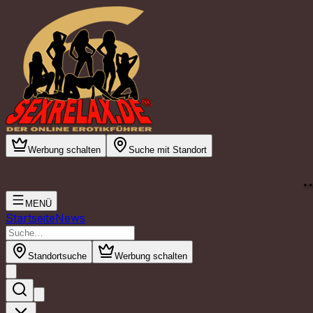
Werbung schalten
Suche mit Standort
.
MENÜ
Startseite
News
Standortsuche
Werbung schalten