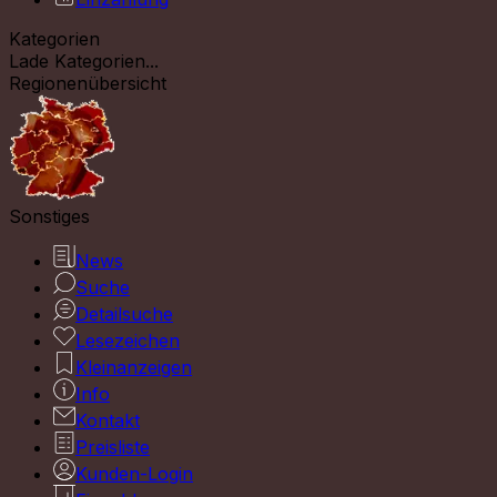
Kategorien
Lade Kategorien...
Regionenübersicht
Sonstiges
News
Suche
Detailsuche
Lesezeichen
Kleinanzeigen
Info
Kontakt
Preisliste
Kunden-Login