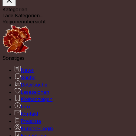
Kategorien
Lade Kategorien...
Regionenübersicht
Sonstiges
News
Suche
Detailsuche
Lesezeichen
Kleinanzeigen
Info
Kontakt
Preisliste
Kunden-Login
Einzahlung