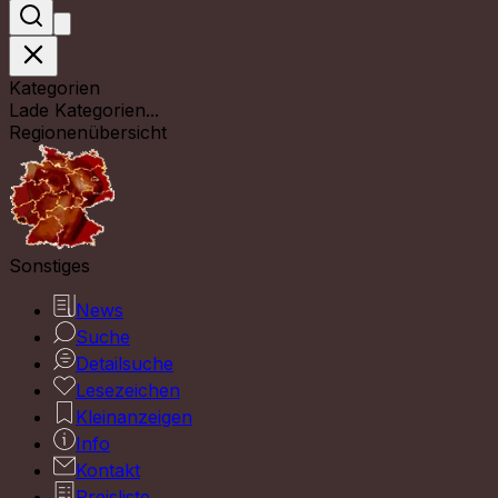
Kategorien
Lade Kategorien...
Regionenübersicht
Sonstiges
News
Suche
Detailsuche
Lesezeichen
Kleinanzeigen
Info
Kontakt
Preisliste