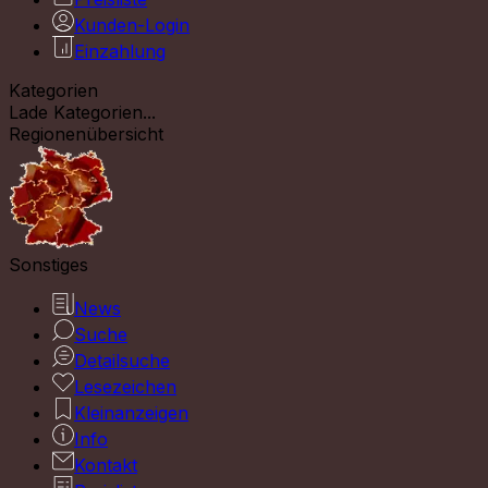
Kunden-Login
Einzahlung
Kategorien
Lade Kategorien...
Regionenübersicht
Sonstiges
News
Suche
Detailsuche
Lesezeichen
Kleinanzeigen
Info
Kontakt