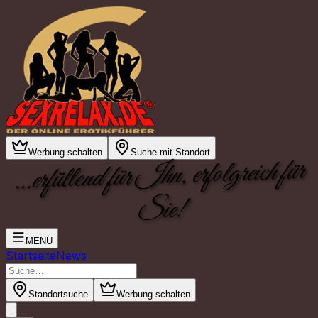
Werbung schalten
Suche mit Standort
...erfüllend für Ihn, erfolgreich für
Sie!
MENÜ
Startseite
News
Standortsuche
Werbung schalten