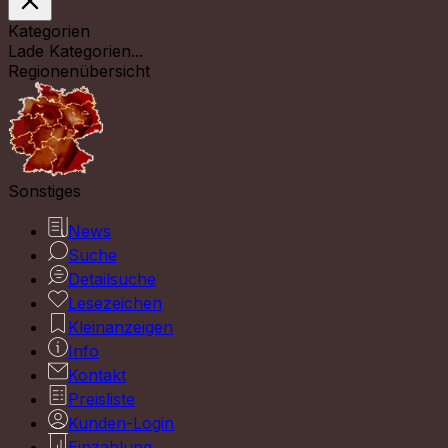
Kategorien
Lade Kategorien...
Regionenübersicht
Sonstiges
News
Suche
Detailsuche
Lesezeichen
Kleinanzeigen
Info
Kontakt
Preisliste
Kunden-Login
Einzahlung