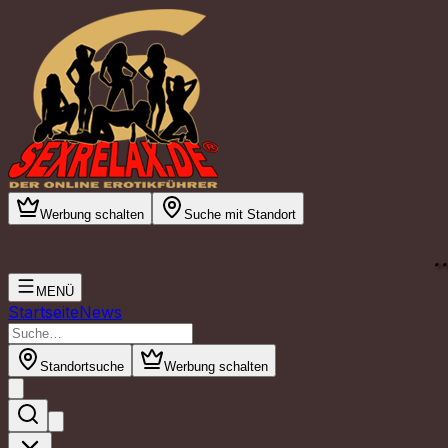
Werbung schalten
Suche mit Standort
.
MENÜ
Startseite
News
Standortsuche
Werbung schalten