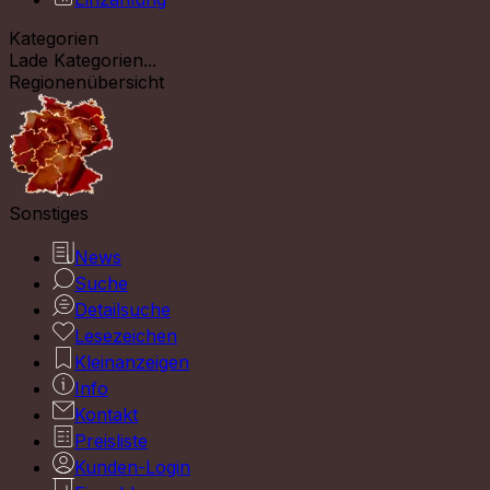
Kategorien
Lade Kategorien...
Regionenübersicht
Sonstiges
News
Suche
Detailsuche
Lesezeichen
Kleinanzeigen
Info
Kontakt
Preisliste
Kunden-Login