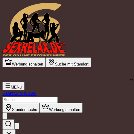
Werbung schalten
Suche mit Standort
.
MENÜ
Startseite
News
Standortsuche
Werbung schalten