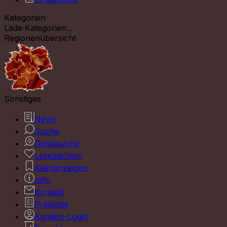
Kategorien
Lade Kategorien...
Regionenübersicht
Sonstiges
News
Suche
Detailsuche
Lesezeichen
Kleinanzeigen
Info
Kontakt
Preisliste
Kunden-Login