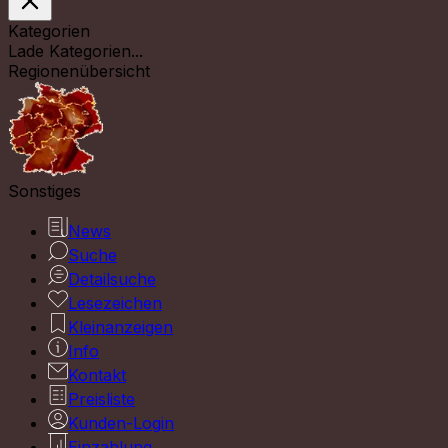
Kategorien
Lade Kategorien...
Regionenübersicht
Sonstiges
News
Suche
Detailsuche
Lesezeichen
Kleinanzeigen
Info
Kontakt
Preisliste
Kunden-Login
Einzahlung