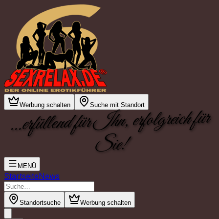
Werbung schalten
Suche mit Standort
...erfüllend für Ihn, erfolgreich für
Sie!
MENÜ
Startseite
News
Standortsuche
Werbung schalten