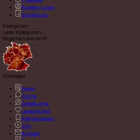
Kunden-Login
Einzahlung
Kategorien
Lade Kategorien...
Regionenübersicht
Sonstiges
News
Suche
Detailsuche
Lesezeichen
Kleinanzeigen
Info
Kontakt