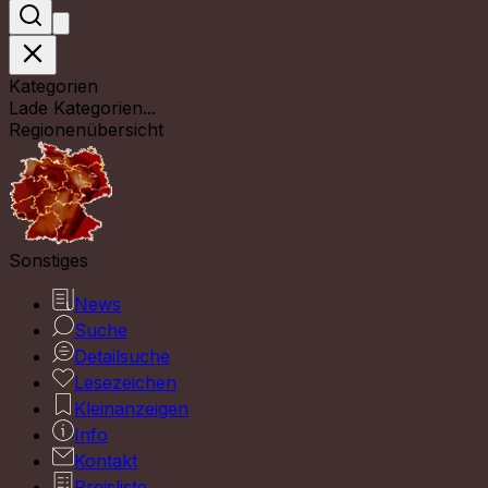
Kategorien
Lade Kategorien...
Regionenübersicht
Sonstiges
News
Suche
Detailsuche
Lesezeichen
Kleinanzeigen
Info
Kontakt
Preisliste