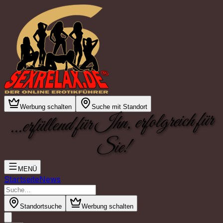
Werbung schalten
Suche mit Standort
...erfüllend für Ihn, erfolgreich für
Sie!
MENÜ
Startseite
News
Standortsuche
Werbung schalten