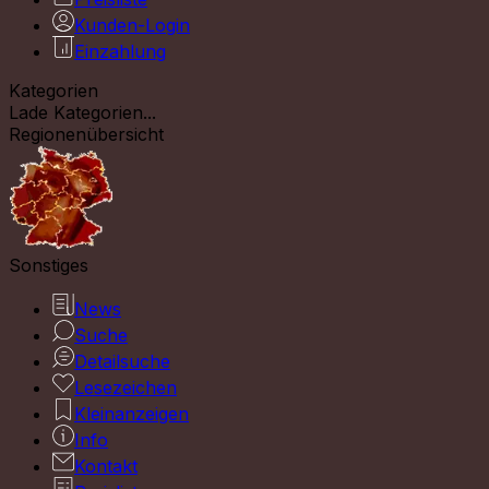
Kunden-Login
Einzahlung
Kategorien
Lade Kategorien...
Regionenübersicht
Sonstiges
News
Suche
Detailsuche
Lesezeichen
Kleinanzeigen
Info
Kontakt