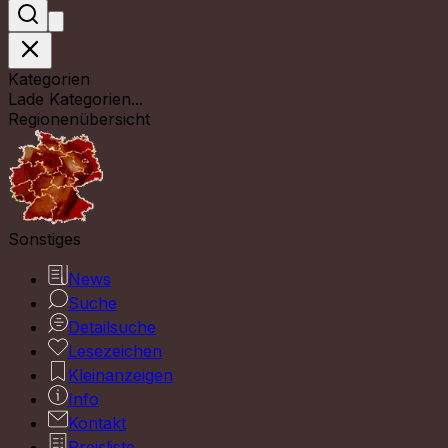
Kategorien
Lade Kategorien...
Regionenübersicht
Sonstiges
News
Suche
Detailsuche
Lesezeichen
Kleinanzeigen
Info
Kontakt
Preisliste