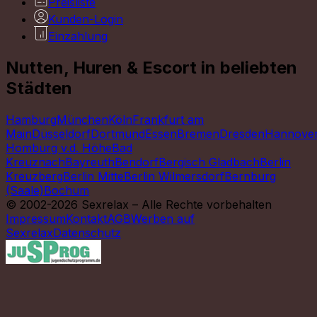
Preisliste
Kunden-Login
Einzahlung
Nutten, Huren & Escort in beliebten
Städten
Hamburg
München
Köln
Frankfurt am
Main
Düsseldorf
Dortmund
Essen
Bremen
Dresden
Hannove
Homburg v.d. Höhe
Bad
Kreuznach
Bayreuth
Bendorf
Bergisch Gladbach
Berlin
Kreuzberg
Berlin Mitte
Berlin Wilmersdorf
Bernburg
(Saale)
Bochum
© 2002-2026 Sexrelax – Alle Rechte vorbehalten
Impressum
Kontakt
AGB
Werben auf
Sexrelax
Datenschutz