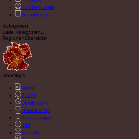
Kunden-Login
Einzahlung
Kategorien
Lade Kategorien...
Regionenübersicht
Sonstiges
News
Suche
Detailsuche
Lesezeichen
Kleinanzeigen
Info
Kontakt