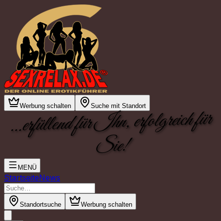
Werbung schalten
Suche mit Standort
...erfüllend für Ihn, erfolgreich für
Sie!
MENÜ
Startseite
News
Standortsuche
Werbung schalten