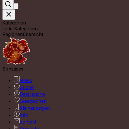
Kategorien
Lade Kategorien...
Regionenübersicht
Sonstiges
News
Suche
Detailsuche
Lesezeichen
Kleinanzeigen
Info
Kontakt
Preisliste