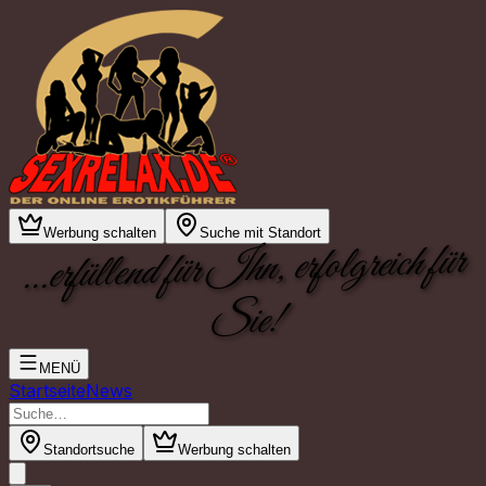
Werbung schalten
Suche mit Standort
...erfüllend für Ihn, erfolgreich für
Sie!
MENÜ
Startseite
News
Standortsuche
Werbung schalten