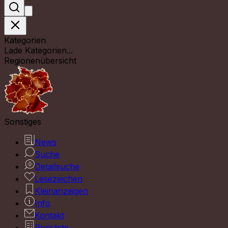
Kategorien
Lade Kategorien...
Regionenübersicht
Sonstiges
News
Suche
Detailsuche
Lesezeichen
Kleinanzeigen
Info
Kontakt
Preisliste