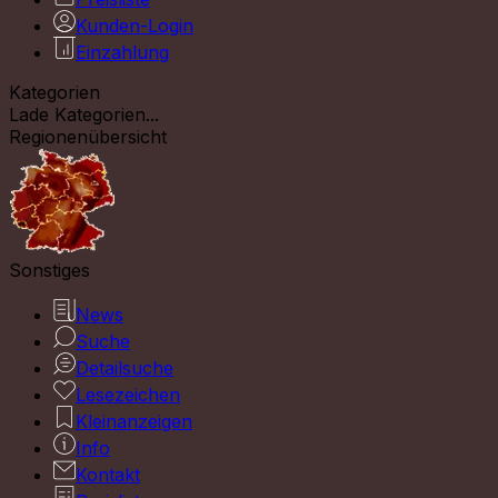
Kunden-Login
Einzahlung
Kategorien
Lade Kategorien...
Regionenübersicht
Sonstiges
News
Suche
Detailsuche
Lesezeichen
Kleinanzeigen
Info
Kontakt