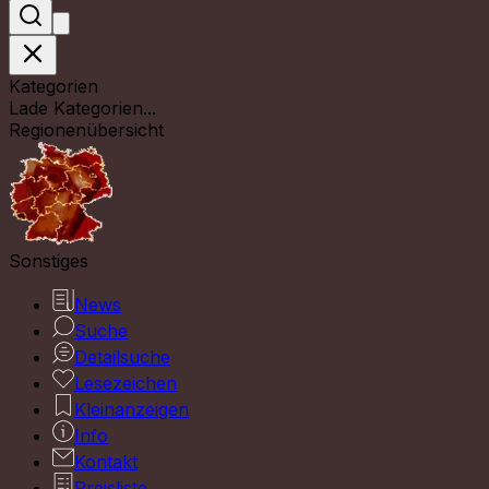
Kategorien
Lade Kategorien...
Regionenübersicht
Sonstiges
News
Suche
Detailsuche
Lesezeichen
Kleinanzeigen
Info
Kontakt
Preisliste