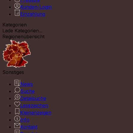
Kunden-Login
Einzahlung
Kategorien
Lade Kategorien...
Regionenübersicht
Sonstiges
News
Suche
Detailsuche
Lesezeichen
Kleinanzeigen
Info
Kontakt