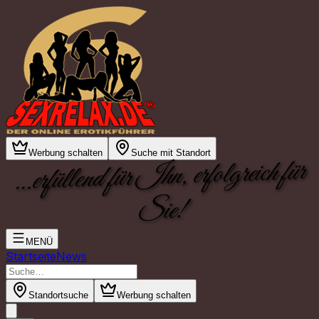
Werbung schalten
Suche mit Standort
...erfüllend für Ihn, erfolgreich für
Sie!
MENÜ
Startseite
News
Standortsuche
Werbung schalten