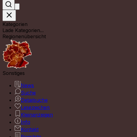
Kategorien
Lade Kategorien...
Regionenübersicht
Sonstiges
News
Suche
Detailsuche
Lesezeichen
Kleinanzeigen
Info
Kontakt
Preisliste