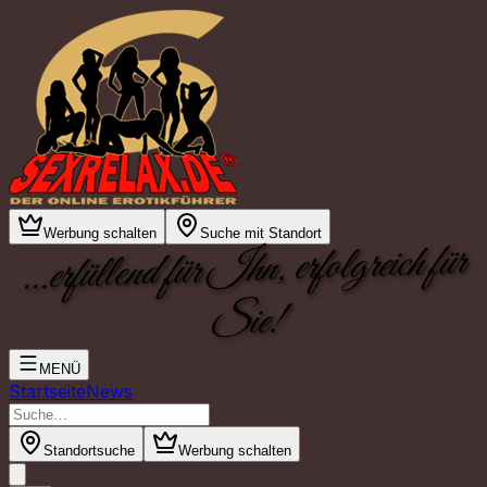
Werbung schalten
Suche mit Standort
...erfüllend für Ihn, erfolgreich für
Sie!
MENÜ
Startseite
News
Standortsuche
Werbung schalten