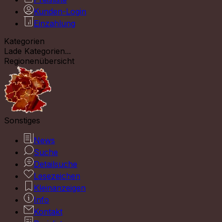
Kunden-Login
Einzahlung
Kategorien
Lade Kategorien...
Regionenübersicht
Sonstiges
News
Suche
Detailsuche
Lesezeichen
Kleinanzeigen
Info
Kontakt