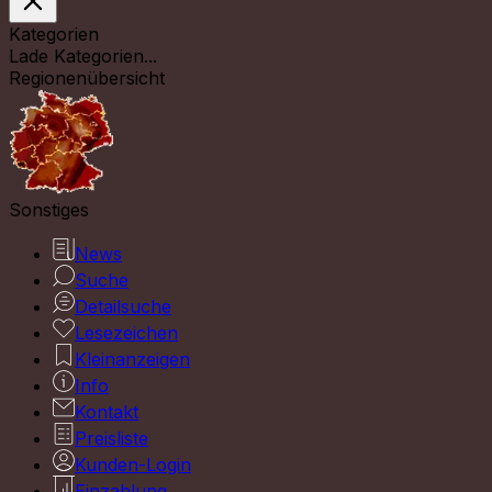
Kategorien
Lade Kategorien...
Regionenübersicht
Sonstiges
News
Suche
Detailsuche
Lesezeichen
Kleinanzeigen
Info
Kontakt
Preisliste
Kunden-Login
Einzahlung