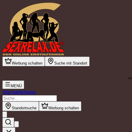
Werbung schalten
Suche mit Standort
.
MENÜ
Startseite
News
Standortsuche
Werbung schalten