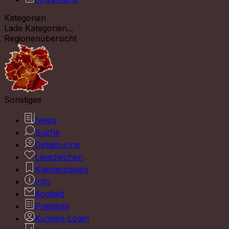
Kategorien
Lade Kategorien...
Regionenübersicht
Sonstiges
News
Suche
Detailsuche
Lesezeichen
Kleinanzeigen
Info
Kontakt
Preisliste
Kunden-Login