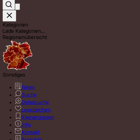
Kategorien
Lade Kategorien...
Regionenübersicht
Sonstiges
News
Suche
Detailsuche
Lesezeichen
Kleinanzeigen
Info
Kontakt
Preisliste