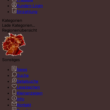
Kunden-Login
Einzahlung
Kategorien
Lade Kategorien...
Regionenübersicht
Sonstiges
News
Suche
Detailsuche
Lesezeichen
Kleinanzeigen
Info
Kontakt