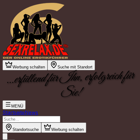
Werbung schalten
Suche mit Standort
...erfüllend für Ihn, erfolgreich für
Sie!
MENÜ
Startseite
News
Standortsuche
Werbung schalten