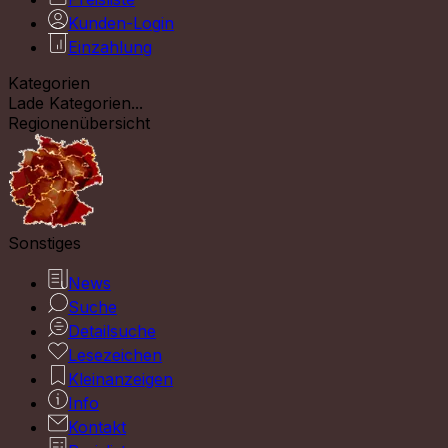
Kunden-Login
Einzahlung
Kategorien
Lade Kategorien...
Regionenübersicht
Sonstiges
News
Suche
Detailsuche
Lesezeichen
Kleinanzeigen
Info
Kontakt