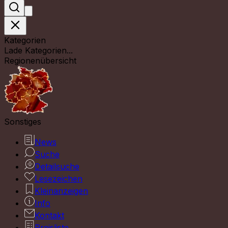
Kategorien
Lade Kategorien...
Regionenübersicht
Sonstiges
News
Suche
Detailsuche
Lesezeichen
Kleinanzeigen
Info
Kontakt
Preisliste