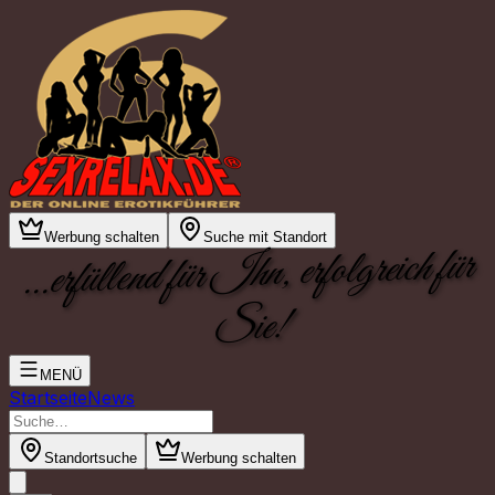
Werbung schalten
Suche mit Standort
...erfüllend für Ihn, erfolgreich für
Sie!
MENÜ
Startseite
News
Standortsuche
Werbung schalten