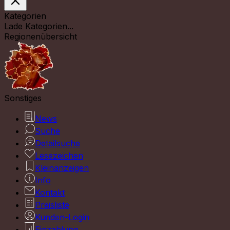
Kategorien
Lade Kategorien...
Regionenübersicht
Sonstiges
News
Suche
Detailsuche
Lesezeichen
Kleinanzeigen
Info
Kontakt
Preisliste
Kunden-Login
Einzahlung