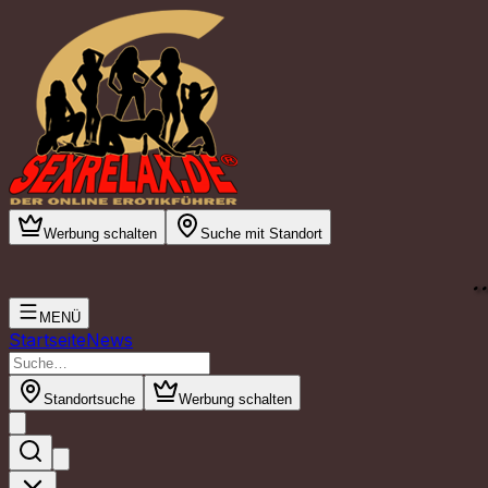
Werbung schalten
Suche mit Standort
.
MENÜ
Startseite
News
Standortsuche
Werbung schalten