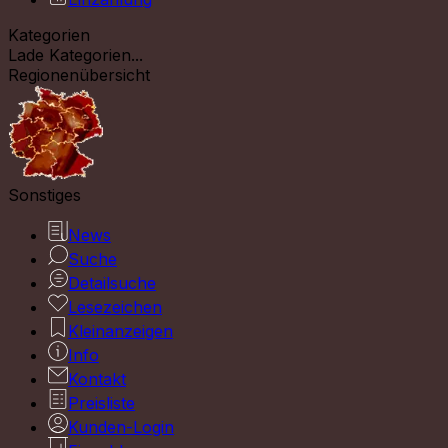
Kategorien
Lade Kategorien...
Regionenübersicht
Sonstiges
News
Suche
Detailsuche
Lesezeichen
Kleinanzeigen
Info
Kontakt
Preisliste
Kunden-Login