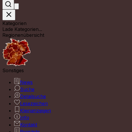
Kategorien
Lade Kategorien...
Regionenübersicht
Sonstiges
News
Suche
Detailsuche
Lesezeichen
Kleinanzeigen
Info
Kontakt
Preisliste