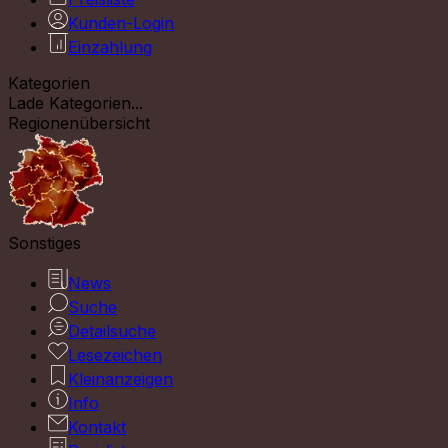
Kunden-Login
Einzahlung
Kategorien
Lade Kategorien...
Regionenübersicht
Sonstiges
News
Suche
Detailsuche
Lesezeichen
Kleinanzeigen
Info
Kontakt