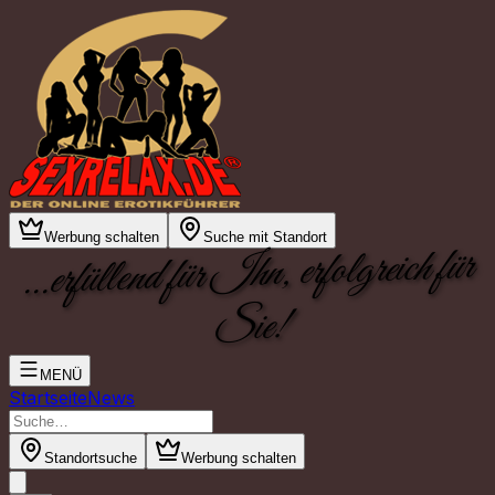
Werbung schalten
Suche mit Standort
...erfüllend für Ihn, erfolgreich für
Sie!
MENÜ
Startseite
News
Standortsuche
Werbung schalten