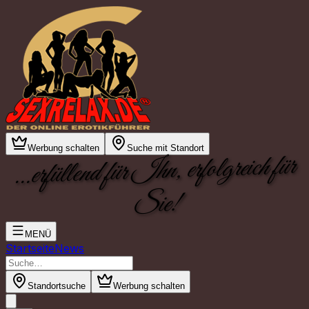
Werbung schalten
Suche mit Standort
...erfüllend für Ihn, erfolgreich für
Sie!
MENÜ
Startseite
News
Standortsuche
Werbung schalten