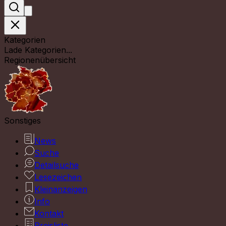
Kategorien
Lade Kategorien...
Regionenübersicht
Sonstiges
News
Suche
Detailsuche
Lesezeichen
Kleinanzeigen
Info
Kontakt
Preisliste