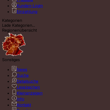
Kunden-Login
Einzahlung
Kategorien
Lade Kategorien...
Regionenübersicht
Sonstiges
News
Suche
Detailsuche
Lesezeichen
Kleinanzeigen
Info
Kontakt