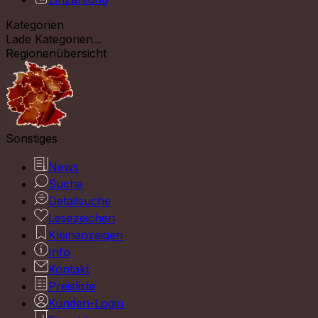
Kategorien
Lade Kategorien...
Regionenübersicht
Sonstiges
News
Suche
Detailsuche
Lesezeichen
Kleinanzeigen
Info
Kontakt
Preisliste
Kunden-Login