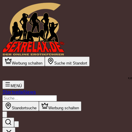
Werbung schalten
Suche mit Standort
.
MENÜ
Startseite
News
Standortsuche
Werbung schalten