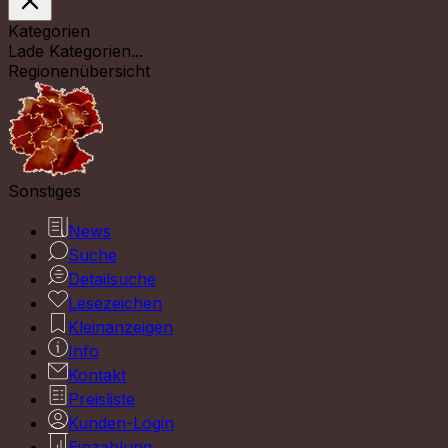
Kategorien
Lade Kategorien...
Regionenübersicht
Sonstiges
News
Suche
Detailsuche
Lesezeichen
Kleinanzeigen
Info
Kontakt
Preisliste
Kunden-Login
Einzahlung