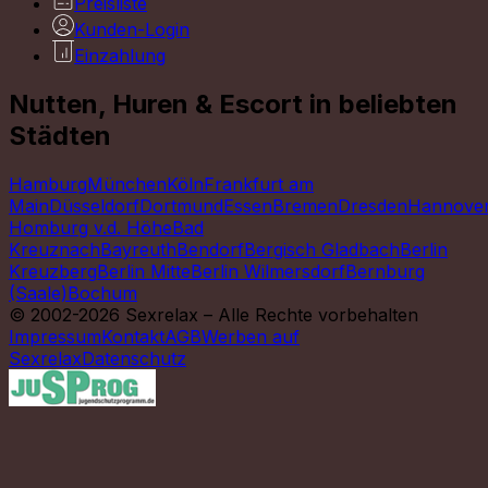
Preisliste
Kunden-Login
Einzahlung
Nutten, Huren & Escort in beliebten
Städten
Hamburg
München
Köln
Frankfurt am
Main
Düsseldorf
Dortmund
Essen
Bremen
Dresden
Hannove
Homburg v.d. Höhe
Bad
Kreuznach
Bayreuth
Bendorf
Bergisch Gladbach
Berlin
Kreuzberg
Berlin Mitte
Berlin Wilmersdorf
Bernburg
(Saale)
Bochum
© 2002-2026 Sexrelax – Alle Rechte vorbehalten
Impressum
Kontakt
AGB
Werben auf
Sexrelax
Datenschutz