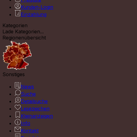
Kunden-Login
Einzahlung
Kategorien
Lade Kategorien...
Regionenübersicht
Sonstiges
News
Suche
Detailsuche
Lesezeichen
Kleinanzeigen
Info
Kontakt