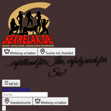
Werbung schalten
Suche mit Standort
...erfüllend für Ihn, erfolgreich für
Sie!
MENÜ
Startseite
News
Standortsuche
Werbung schalten