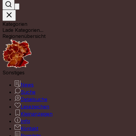
Kategorien
Lade Kategorien...
Regionenübersicht
Sonstiges
News
Suche
Detailsuche
Lesezeichen
Kleinanzeigen
Info
Kontakt
Preisliste