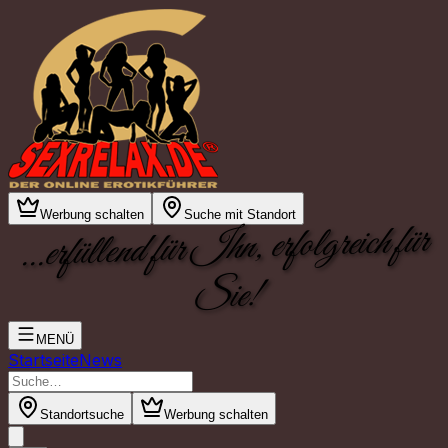
Werbung schalten
Suche mit Standort
...erfüllend für Ihn, erfolgreich für
Sie!
MENÜ
Startseite
News
Standortsuche
Werbung schalten