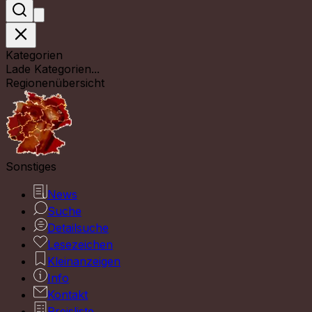
Kategorien
Lade Kategorien...
Regionenübersicht
Sonstiges
News
Suche
Detailsuche
Lesezeichen
Kleinanzeigen
Info
Kontakt
Preisliste