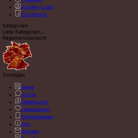
Kunden-Login
Einzahlung
Kategorien
Lade Kategorien...
Regionenübersicht
Sonstiges
News
Suche
Detailsuche
Lesezeichen
Kleinanzeigen
Info
Kontakt