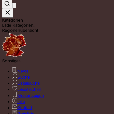
Kategorien
Lade Kategorien...
Regionenübersicht
Sonstiges
News
Suche
Detailsuche
Lesezeichen
Kleinanzeigen
Info
Kontakt
Preisliste