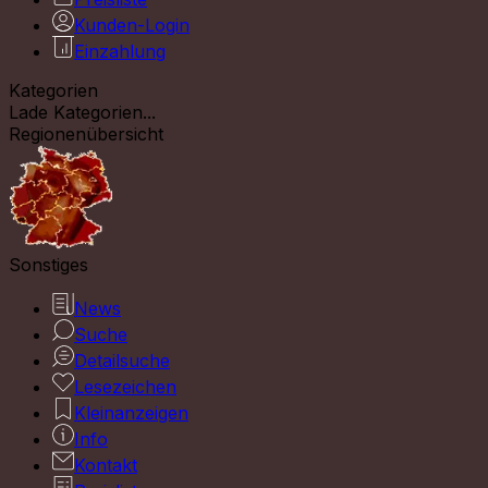
Kunden-Login
Einzahlung
Kategorien
Lade Kategorien...
Regionenübersicht
Sonstiges
News
Suche
Detailsuche
Lesezeichen
Kleinanzeigen
Info
Kontakt