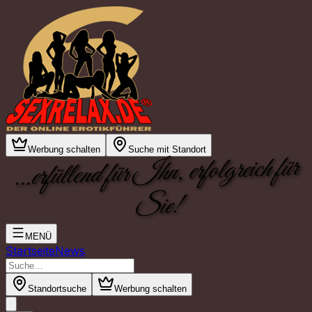
Werbung schalten
Suche mit Standort
...erfüllend für Ihn, erfolgreich für
Sie!
MENÜ
Startseite
News
Standortsuche
Werbung schalten