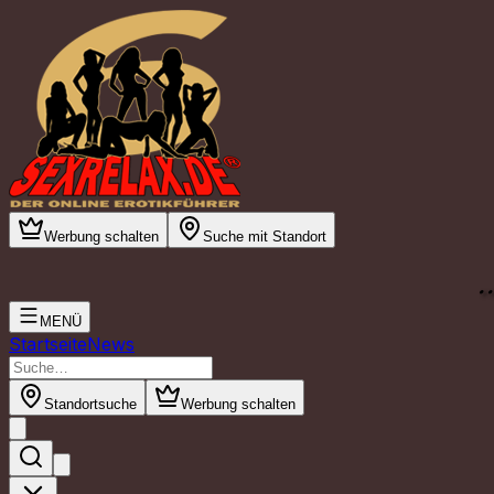
Werbung schalten
Suche mit Standort
.
MENÜ
Startseite
News
Standortsuche
Werbung schalten