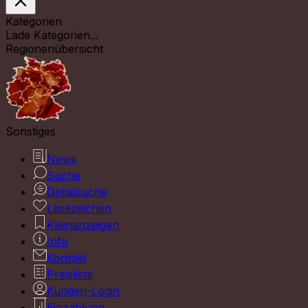
Kategorien
Lade Kategorien...
Regionenübersicht
Sonstiges
News
Suche
Detailsuche
Lesezeichen
Kleinanzeigen
Info
Kontakt
Preisliste
Kunden-Login
Einzahlung