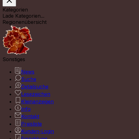
Kategorien
Lade Kategorien...
Regionenübersicht
Sonstiges
News
Suche
Detailsuche
Lesezeichen
Kleinanzeigen
Info
Kontakt
Preisliste
Kunden-Login
Einzahlung