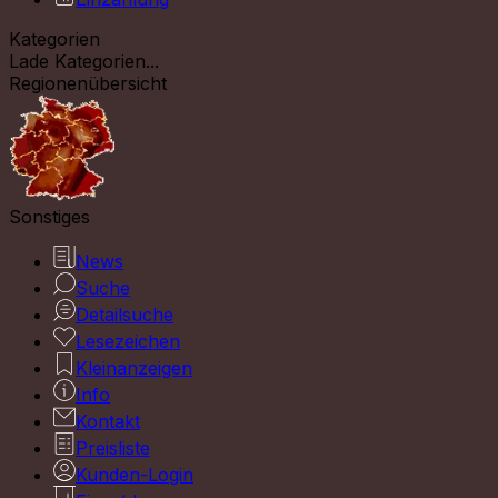
Kategorien
Lade Kategorien...
Regionenübersicht
Sonstiges
News
Suche
Detailsuche
Lesezeichen
Kleinanzeigen
Info
Kontakt
Preisliste
Kunden-Login