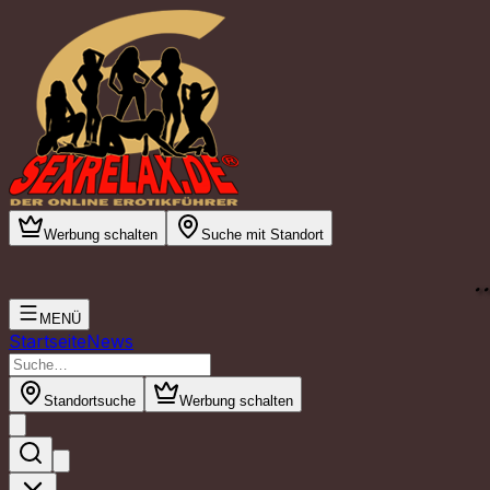
Werbung schalten
Suche mit Standort
.
MENÜ
Startseite
News
Standortsuche
Werbung schalten