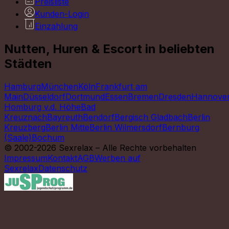
Preisliste
Kunden-Login
Einzahlung
Nutten, Huren & Escort in beliebten
Städten
Hamburg
München
Köln
Frankfurt am
Main
Düsseldorf
Dortmund
Essen
Bremen
Dresden
Hannove
Homburg v.d. Höhe
Bad
Kreuznach
Bayreuth
Bendorf
Bergisch Gladbach
Berlin
Kreuzberg
Berlin Mitte
Berlin Wilmersdorf
Bernburg
(Saale)
Bochum
© 2002-2026 Sexrelax – Alle Rechte vorbehalten
Impressum
Kontakt
AGB
Werben auf
Sexrelax
Datenschutz