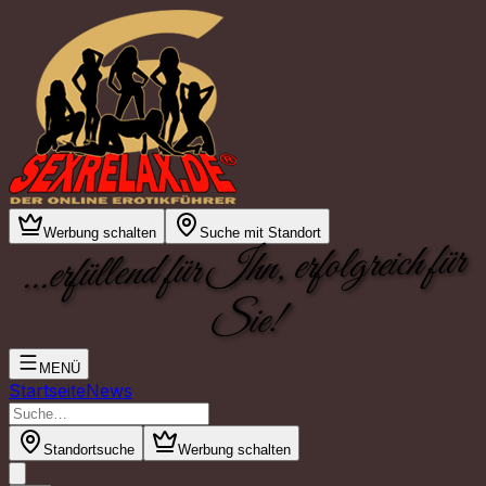
Werbung schalten
Suche mit Standort
...erfüllend für Ihn, erfolgreich für
Sie!
MENÜ
Startseite
News
Standortsuche
Werbung schalten