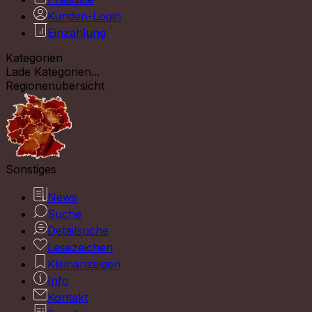
Kunden-Login
Einzahlung
Kategorien
Lade Kategorien...
Regionenübersicht
Sonstiges
News
Suche
Detailsuche
Lesezeichen
Kleinanzeigen
Info
Kontakt