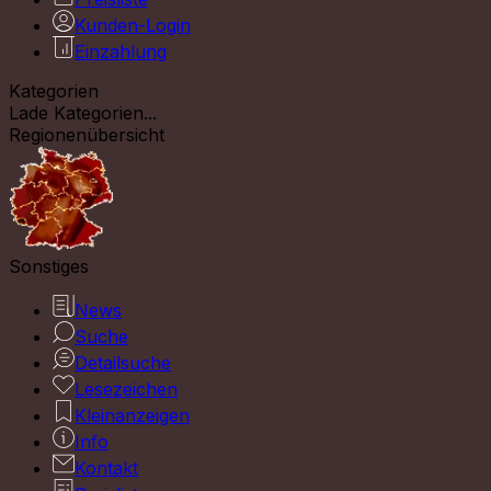
Kunden-Login
Einzahlung
Kategorien
Lade Kategorien...
Regionenübersicht
Sonstiges
News
Suche
Detailsuche
Lesezeichen
Kleinanzeigen
Info
Kontakt