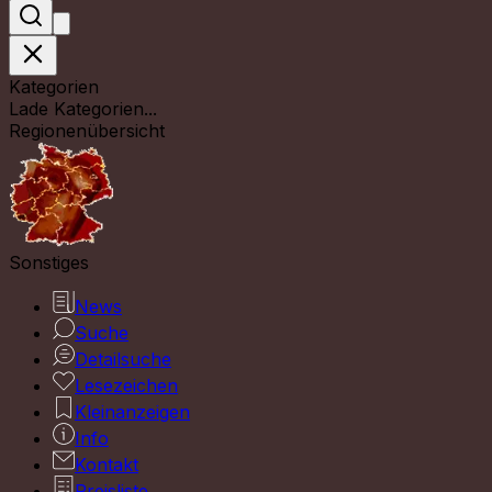
Kategorien
Lade Kategorien...
Regionenübersicht
Sonstiges
News
Suche
Detailsuche
Lesezeichen
Kleinanzeigen
Info
Kontakt
Preisliste