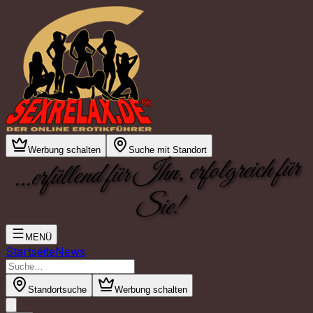
Werbung schalten
Suche mit Standort
...erfüllend für Ihn, erfolgreich für
Sie!
MENÜ
Startseite
News
Standortsuche
Werbung schalten