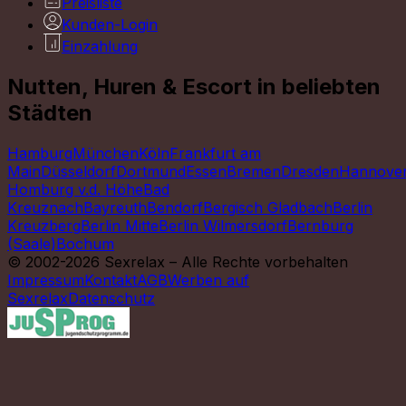
Preisliste
Kunden-Login
Einzahlung
Nutten, Huren & Escort in beliebten
Städten
Hamburg
München
Köln
Frankfurt am
Main
Düsseldorf
Dortmund
Essen
Bremen
Dresden
Hannove
Homburg v.d. Höhe
Bad
Kreuznach
Bayreuth
Bendorf
Bergisch Gladbach
Berlin
Kreuzberg
Berlin Mitte
Berlin Wilmersdorf
Bernburg
(Saale)
Bochum
© 2002-2026 Sexrelax – Alle Rechte vorbehalten
Impressum
Kontakt
AGB
Werben auf
Sexrelax
Datenschutz