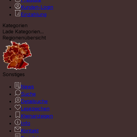
Kunden-Login
Einzahlung
Kategorien
Lade Kategorien...
Regionenübersicht
Sonstiges
News
Suche
Detailsuche
Lesezeichen
Kleinanzeigen
Info
Kontakt