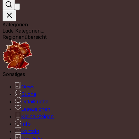
Kategorien
Lade Kategorien...
Regionenübersicht
Sonstiges
News
Suche
Detailsuche
Lesezeichen
Kleinanzeigen
Info
Kontakt
Preisliste