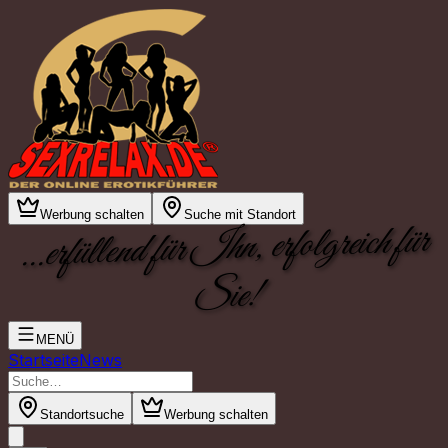
Werbung schalten
Suche mit Standort
...erfüllend für Ihn, erfolgreich für
Sie!
MENÜ
Startseite
News
Standortsuche
Werbung schalten