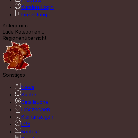
Kunden-Login
Einzahlung
Kategorien
Lade Kategorien...
Regionenübersicht
Sonstiges
News
Suche
Detailsuche
Lesezeichen
Kleinanzeigen
Info
Kontakt