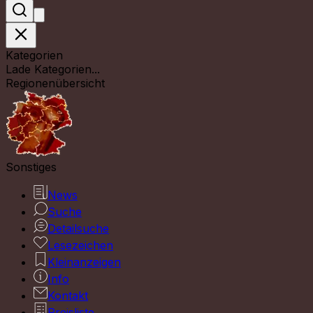
Kategorien
Lade Kategorien...
Regionenübersicht
Sonstiges
News
Suche
Detailsuche
Lesezeichen
Kleinanzeigen
Info
Kontakt
Preisliste