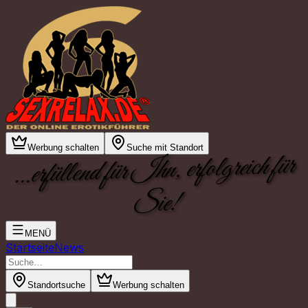
Werbung schalten
Suche mit Standort
...erfüllend für Ihn, erfolgreich für
Sie!
MENÜ
Startseite
News
Standortsuche
Werbung schalten