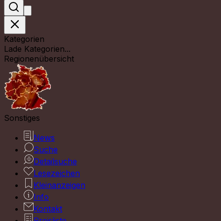
Kategorien
Lade Kategorien...
Regionenübersicht
Sonstiges
News
Suche
Detailsuche
Lesezeichen
Kleinanzeigen
Info
Kontakt
Preisliste