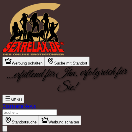
Werbung schalten
Suche mit Standort
...erfüllend für Ihn, erfolgreich für
Sie!
MENÜ
Startseite
News
Standortsuche
Werbung schalten