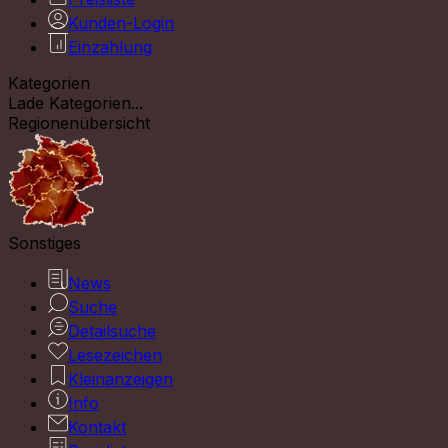
Kunden-Login
Einzahlung
Kategorien
Lade Kategorien...
Regionenübersicht
Sonstiges
News
Suche
Detailsuche
Lesezeichen
Kleinanzeigen
Info
Kontakt