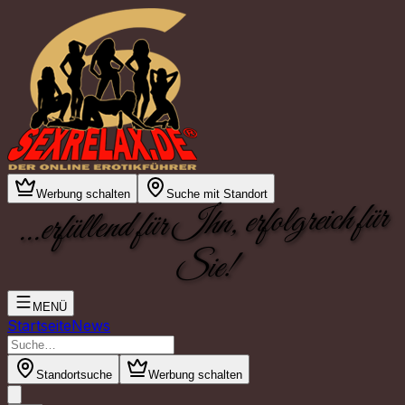
Werbung schalten
Suche mit Standort
...erfüllend für Ihn, erfolgreich für
Sie!
MENÜ
Startseite
News
Standortsuche
Werbung schalten