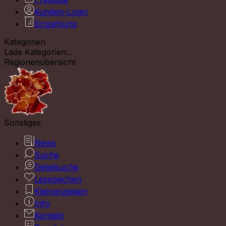
Kunden-Login
Einzahlung
Kategorien
Lade Kategorien...
Regionenübersicht
Sonstiges
News
Suche
Detailsuche
Lesezeichen
Kleinanzeigen
Info
Kontakt