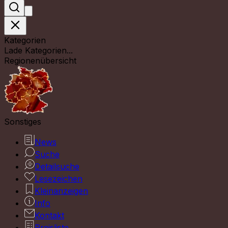
Kategorien
Lade Kategorien...
Regionenübersicht
Sonstiges
News
Suche
Detailsuche
Lesezeichen
Kleinanzeigen
Info
Kontakt
Preisliste