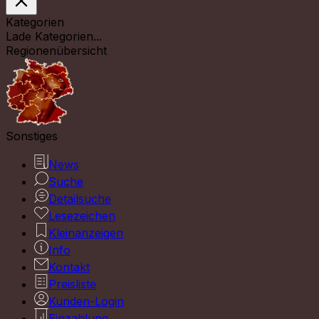
Kategorien
Lade Kategorien...
Regionenübersicht
Sonstiges
News
Suche
Detailsuche
Lesezeichen
Kleinanzeigen
Info
Kontakt
Preisliste
Kunden-Login
Einzahlung