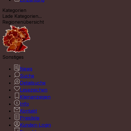
Kategorien
Lade Kategorien...
Regionenübersicht
Sonstiges
News
Suche
Detailsuche
Lesezeichen
Kleinanzeigen
Info
Kontakt
Preisliste
Kunden-Login