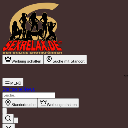
Werbung schalten
Suche mit Standort
.
MENÜ
Startseite
News
Standortsuche
Werbung schalten