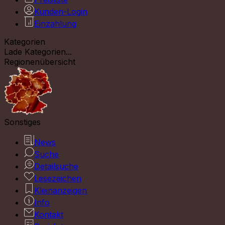
Kunden-Login
Einzahlung
Kategorien
Lade Kategorien...
Regionenübersicht
Sonstiges
News
Suche
Detailsuche
Lesezeichen
Kleinanzeigen
Info
Kontakt