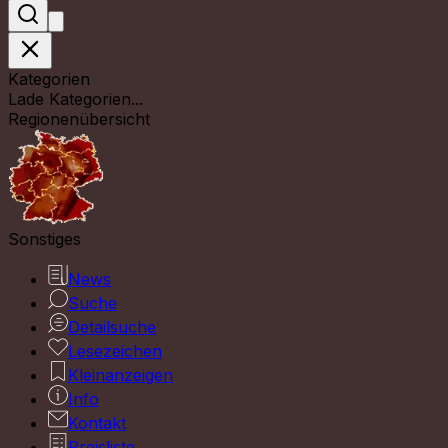
Kategorien
Lade Kategorien...
Regionenübersicht
Sonstiges
News
Suche
Detailsuche
Lesezeichen
Kleinanzeigen
Info
Kontakt
Preisliste