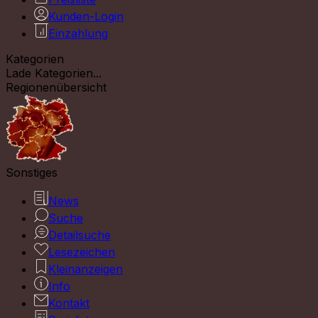
Kunden-Login
Einzahlung
Kategorien
Lade Kategorien...
Regionenübersicht
Sonstiges
News
Suche
Detailsuche
Lesezeichen
Kleinanzeigen
Info
Kontakt