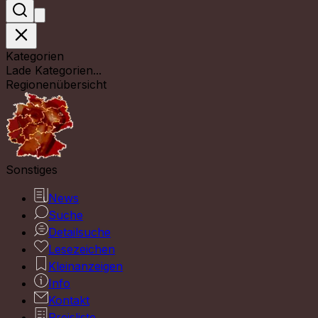
Kategorien
Lade Kategorien...
Regionenübersicht
Sonstiges
News
Suche
Detailsuche
Lesezeichen
Kleinanzeigen
Info
Kontakt
Preisliste