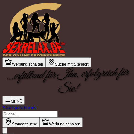
Werbung schalten
Suche mit Standort
...erfüllend für Ihn, erfolgreich für
Sie!
MENÜ
Startseite
News
Standortsuche
Werbung schalten