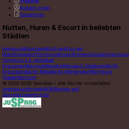
Preisliste
Kunden-Login
Einzahlung
Nutten, Huren & Escort in beliebten
Städten
Hamburg
München
Köln
Frankfurt am
Main
Düsseldorf
Dortmund
Essen
Bremen
Dresden
Hannove
Homburg v.d. Höhe
Bad
Kreuznach
Bayreuth
Bendorf
Bergisch Gladbach
Berlin
Kreuzberg
Berlin Mitte
Berlin Wilmersdorf
Bernburg
(Saale)
Bochum
© 2002-2026 Sexrelax – Alle Rechte vorbehalten
Impressum
Kontakt
AGB
Werben auf
Sexrelax
Datenschutz