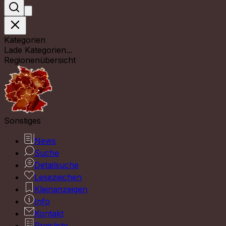
Kategorien
Lade Kategorien...
Regionenübersicht
Sonstiges
News
Suche
Detailsuche
Lesezeichen
Kleinanzeigen
Info
Kontakt
Preisliste