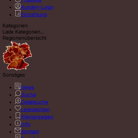
Kunden-Login
Einzahlung
Kategorien
Lade Kategorien...
Regionenübersicht
Sonstiges
News
Suche
Detailsuche
Lesezeichen
Kleinanzeigen
Info
Kontakt