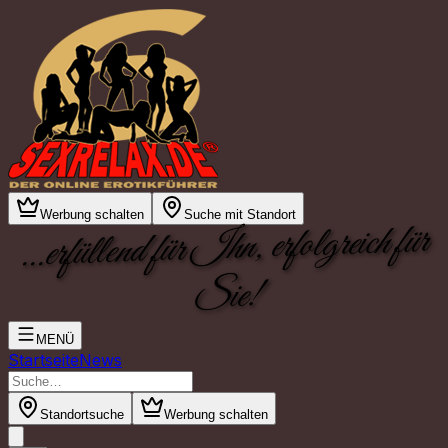
Werbung schalten
Suche mit Standort
...erfüllend für Ihn, erfolgreich für
Sie!
MENÜ
Startseite
News
Standortsuche
Werbung schalten