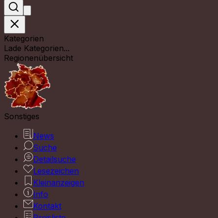
Kategorien
Lade Kategorien...
Regionenübersicht
Sonstiges
News
Suche
Detailsuche
Lesezeichen
Kleinanzeigen
Info
Kontakt
Preisliste