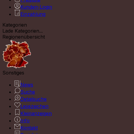
Kunden-Login
Einzahlung
Kategorien
Lade Kategorien...
Regionenübersicht
Sonstiges
News
Suche
Detailsuche
Lesezeichen
Kleinanzeigen
Info
Kontakt