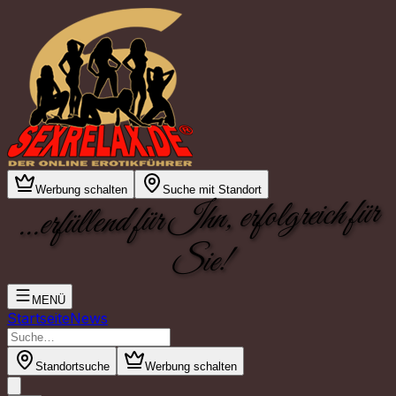
Werbung schalten
Suche mit Standort
...erfüllend für Ihn, erfolgreich für
Sie!
MENÜ
Startseite
News
Standortsuche
Werbung schalten