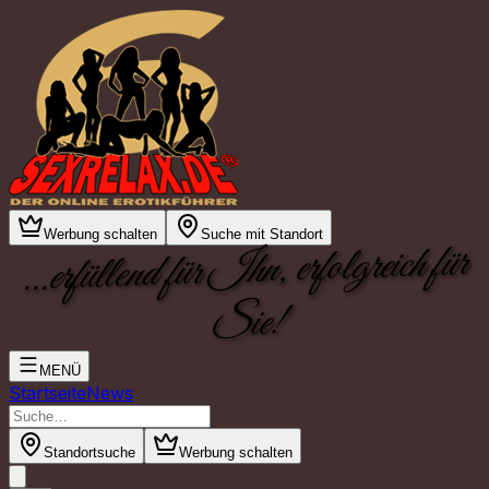
Werbung schalten
Suche mit Standort
...erfüllend für Ihn, erfolgreich für
Sie!
MENÜ
Startseite
News
Standortsuche
Werbung schalten