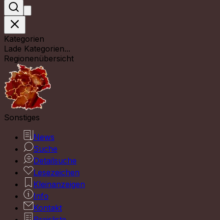
Kategorien
Lade Kategorien...
Regionenübersicht
Sonstiges
News
Suche
Detailsuche
Lesezeichen
Kleinanzeigen
Info
Kontakt
Preisliste