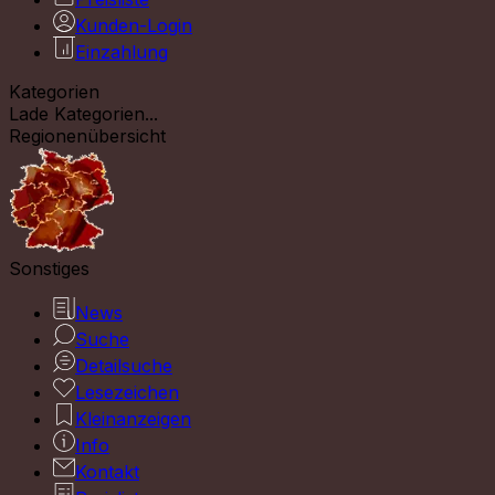
Kunden-Login
Einzahlung
Kategorien
Lade Kategorien...
Regionenübersicht
Sonstiges
News
Suche
Detailsuche
Lesezeichen
Kleinanzeigen
Info
Kontakt