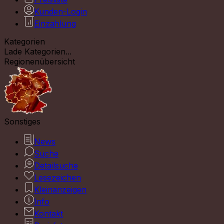
Kunden-Login
Einzahlung
Kategorien
Lade Kategorien...
Regionenübersicht
Sonstiges
News
Suche
Detailsuche
Lesezeichen
Kleinanzeigen
Info
Kontakt