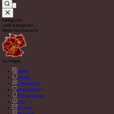
Kategorien
Lade Kategorien...
Regionenübersicht
Sonstiges
News
Suche
Detailsuche
Lesezeichen
Kleinanzeigen
Info
Kontakt
Preisliste