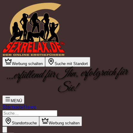
Werbung schalten
Suche mit Standort
...erfüllend für Ihn, erfolgreich für
Sie!
MENÜ
Startseite
News
Standortsuche
Werbung schalten