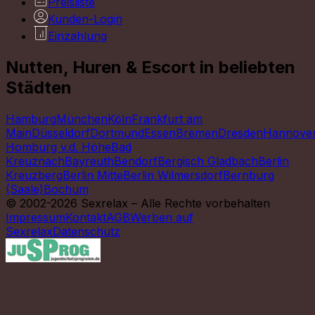
Preisliste
Kunden-Login
Einzahlung
Nutten, Huren & Escort in beliebten
Städten
Hamburg
München
Köln
Frankfurt am
Main
Düsseldorf
Dortmund
Essen
Bremen
Dresden
Hannove
Homburg v.d. Höhe
Bad
Kreuznach
Bayreuth
Bendorf
Bergisch Gladbach
Berlin
Kreuzberg
Berlin Mitte
Berlin Wilmersdorf
Bernburg
(Saale)
Bochum
© 2002-2026 Sexrelax – Alle Rechte vorbehalten
Impressum
Kontakt
AGB
Werben auf
Sexrelax
Datenschutz