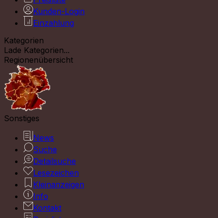
Kunden-Login
Einzahlung
Kategorien
Lade Kategorien...
Regionenübersicht
Sonstiges
News
Suche
Detailsuche
Lesezeichen
Kleinanzeigen
Info
Kontakt