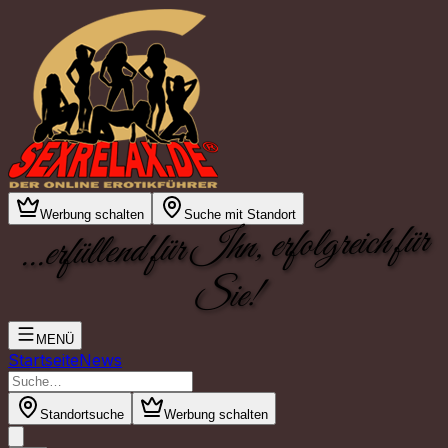
Werbung schalten
Suche mit Standort
...erfüllend für Ihn, erfolgreich für
Sie!
MENÜ
Startseite
News
Standortsuche
Werbung schalten