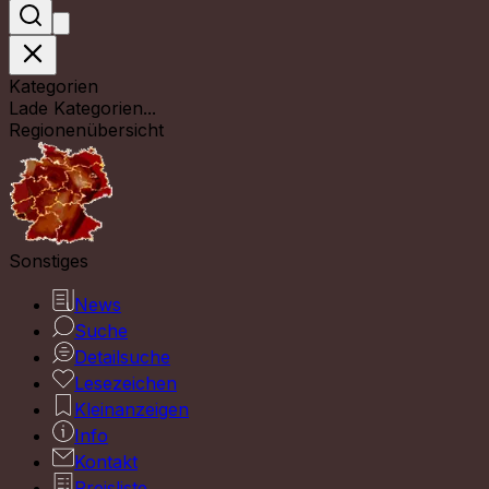
Kategorien
Lade Kategorien...
Regionenübersicht
Sonstiges
News
Suche
Detailsuche
Lesezeichen
Kleinanzeigen
Info
Kontakt
Preisliste