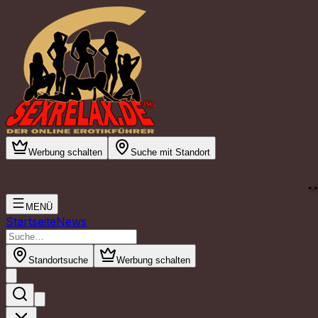
Werbung schalten
Suche mit Standort
.
MENÜ
Startseite
News
Standortsuche
Werbung schalten