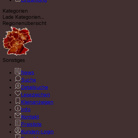
Kategorien
Lade Kategorien...
Regionenübersicht
Sonstiges
News
Suche
Detailsuche
Lesezeichen
Kleinanzeigen
Info
Kontakt
Preisliste
Kunden-Login