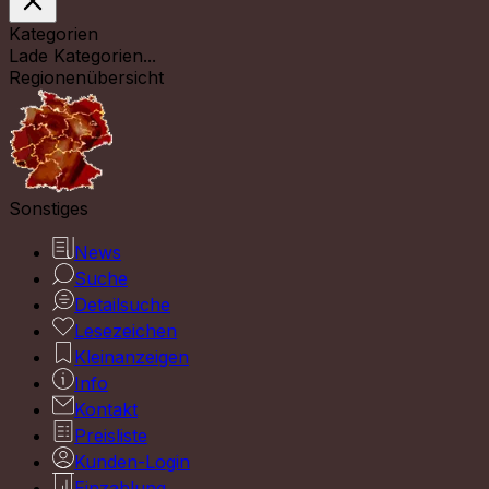
Kategorien
Lade Kategorien...
Regionenübersicht
Sonstiges
News
Suche
Detailsuche
Lesezeichen
Kleinanzeigen
Info
Kontakt
Preisliste
Kunden-Login
Einzahlung