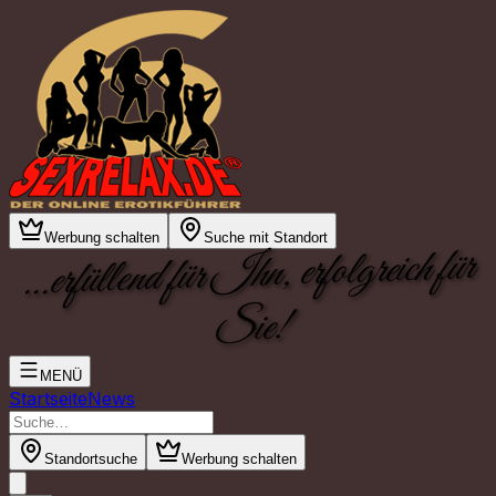
Werbung schalten
Suche mit Standort
...erfüllend für Ihn, erfolgreich für
Sie!
MENÜ
Startseite
News
Standortsuche
Werbung schalten