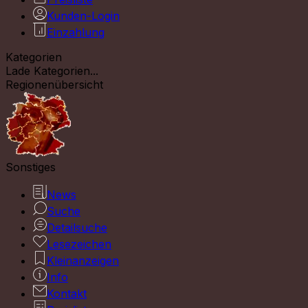
Kunden-Login
Einzahlung
Kategorien
Lade Kategorien...
Regionenübersicht
Sonstiges
News
Suche
Detailsuche
Lesezeichen
Kleinanzeigen
Info
Kontakt