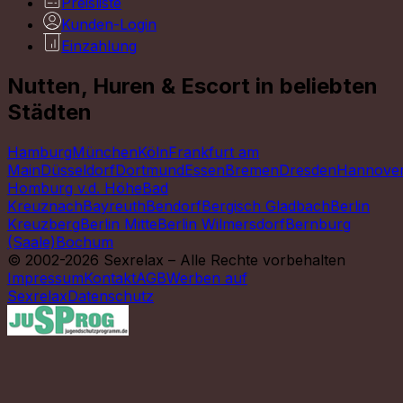
Preisliste
Kunden-Login
Einzahlung
Nutten, Huren & Escort in beliebten
Städten
Hamburg
München
Köln
Frankfurt am
Main
Düsseldorf
Dortmund
Essen
Bremen
Dresden
Hannove
Homburg v.d. Höhe
Bad
Kreuznach
Bayreuth
Bendorf
Bergisch Gladbach
Berlin
Kreuzberg
Berlin Mitte
Berlin Wilmersdorf
Bernburg
(Saale)
Bochum
© 2002-2026 Sexrelax – Alle Rechte vorbehalten
Impressum
Kontakt
AGB
Werben auf
Sexrelax
Datenschutz