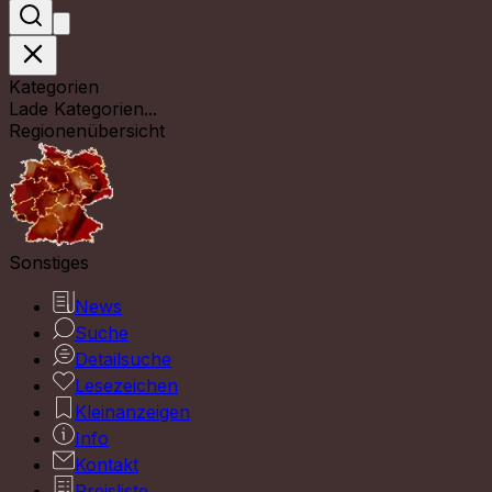
Kategorien
Lade Kategorien...
Regionenübersicht
Sonstiges
News
Suche
Detailsuche
Lesezeichen
Kleinanzeigen
Info
Kontakt
Preisliste