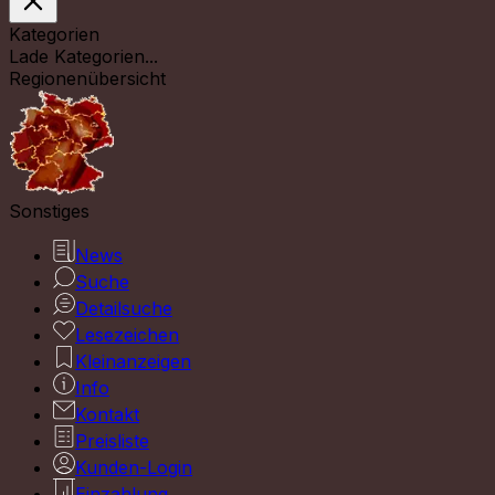
Kategorien
Lade Kategorien...
Regionenübersicht
Sonstiges
News
Suche
Detailsuche
Lesezeichen
Kleinanzeigen
Info
Kontakt
Preisliste
Kunden-Login
Einzahlung