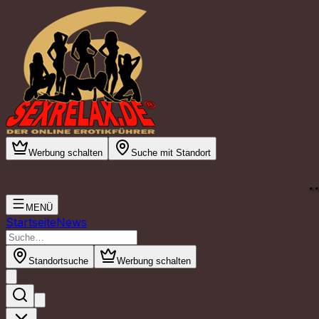
Werbung schalten
Suche mit Standort
.
MENÜ
Startseite
News
Standortsuche
Werbung schalten