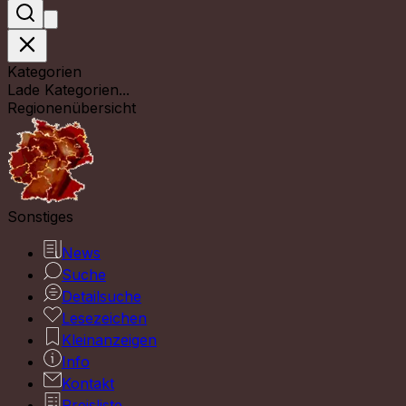
Kategorien
Lade Kategorien...
Regionenübersicht
Sonstiges
News
Suche
Detailsuche
Lesezeichen
Kleinanzeigen
Info
Kontakt
Preisliste