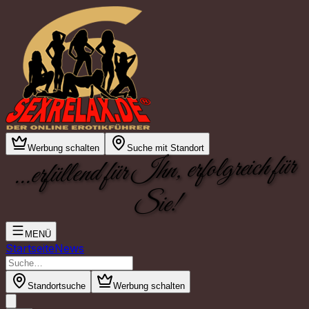
Werbung schalten
Suche mit Standort
...erfüllend für Ihn, erfolgreich für
Sie!
MENÜ
Startseite
News
Standortsuche
Werbung schalten