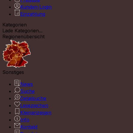
Kunden-Login
Einzahlung
Kategorien
Lade Kategorien...
Regionenübersicht
Sonstiges
News
Suche
Detailsuche
Lesezeichen
Kleinanzeigen
Info
Kontakt